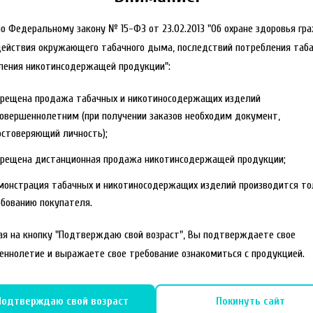
но Федеральному закону № 15-ФЗ от 23.02.2013 "Об охране здоровья гр
действия окружающего табачного дыма, последствий потребления таба
ления никотинсодержащей продукции":
прещена продажа табачных и никотиносодержащих изделий
овершеннолетним (при получении заказов необходим документ,
стоверяющий личность);
прещена дистанционная продажа никотинсодержащей продукции;
монстрация табачных и никотиносодержащих изделий производится то
бованию покупателя.
я на кнопку "Подтверждаю свой возраст", Вы подтверждаете свое
еннолетие и выражаете свое требование ознакомиться с продукцией.
Подтверждаю свой возраст
Покинуть сайт