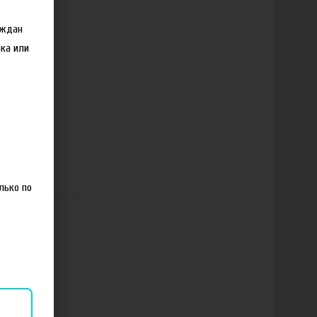
аждан
ка или
лько по