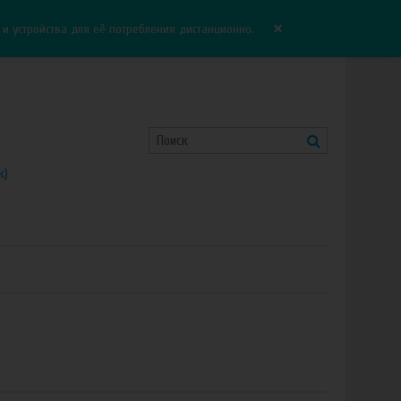
Корзина:
0.00 руб
Сравнение:
0
×
 устройства для её потребления дистанционно.
к)