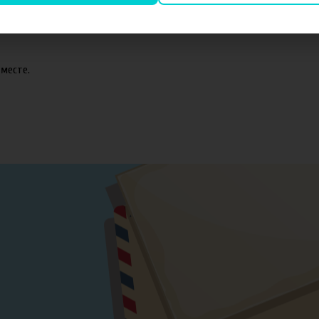
оматизаторов TPA и Capella.
месте.