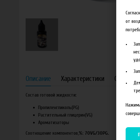
Соглас
от воз
потреб
За
нес
удо
За
Описание
Характеристики
Отзывы
Де
тре
Состав готовой жидкости:
Нажима
Пропиленгликоль(PG)
соверш
Растительный глицерин(VG)
Ароматизаторы
Соотношение компонентов,%:
70VG/30PG.