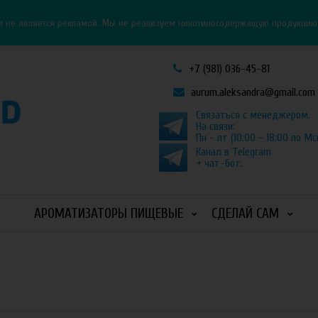
Личный кабинет
Как оформить заказ
и не является рекламой. Мы не реализуем никотиносодержащую продукцию и
+7 (981) 036-45-81
aurum.aleksandra@gmail.com
Связаться с менеджером.
На связи:
Пн - пт (10:00 - 18:00 по Мс
Канал в Telegram
+ чат-бот.
АРОМАТИЗАТОРЫ ПИЩЕВЫЕ
СДЕЛАЙ САМ