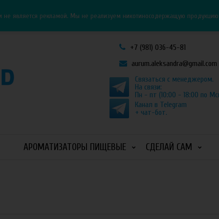
Личный кабинет
Как оформить заказ
и не является рекламой. Мы не реализуем никотиносодержащую продукцию и
+7 (981) 036-45-81
aurum.aleksandra@gmail.com
Связаться с менеджером.
На связи:
Пн - пт (10:00 - 18:00 по Мс
Канал в Telegram
+ чат-бот.
АРОМАТИЗАТОРЫ ПИЩЕВЫЕ
СДЕЛАЙ САМ