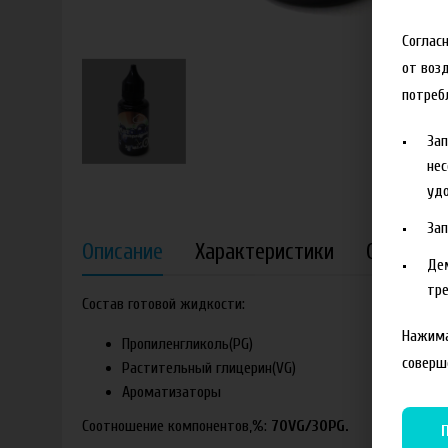
Соглас
от воз
потреб
За
нес
удо
За
Описание
Характеристики
Отзывы
Де
тре
Состав готовой жидкости:
Нажима
Пропиленгликоль(PG)
соверш
Растительный глицерин(VG)
Ароматизаторы
Соотношение компонентов,%:
70VG/30PG.