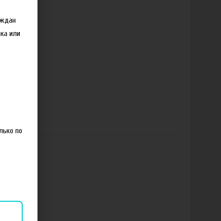
аждан
ка или
лько по