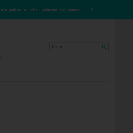
Корзина:
0.00 руб
Сравнение:
0
×
 устройства для её потребления дистанционно.
к)