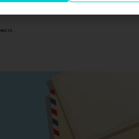
оматизаторов TPA и Capella.
месте.