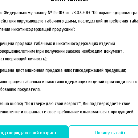
но Федеральному закону № 15-ФЗ от 23.02.2013 "Об охране здоровья гр
действия окружающего табачного дыма, последствий потребления таба
ления никотинсодержащей продукции":
прещена продажа табачных и никотиносодержащих изделий
овершеннолетним (при получении заказов необходим документ,
стоверяющий личность);
прещена дистанционная продажа никотинсодержащей продукции;
монстрация табачных и никотиносодержащих изделий производится то
бованию покупателя.
я на кнопку "Подтверждаю свой возраст", Вы подтверждаете свое
еннолетие и выражаете свое требование ознакомиться с продукцией.
Подтверждаю свой возраст
Покинуть сайт