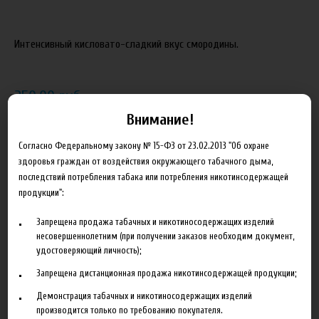
Интенсивный кисловато-сладкий вкус смородины.
250.00 руб
Внимание!
В корзину
Согласно Федеральному закону № 15-ФЗ от 23.02.2013 "Об охране
здоровья граждан от воздействия окружающего табачного дыма,
Добавить в сравнение
последствий потребления табака или потребления никотинсодержащей
продукции":
Запрещена продажа табачных и никотиносодержащих изделий
несовершеннолетним (при получении заказов необходим документ,
удостоверяющий личность);
Запрещена дистанционная продажа никотинсодержащей продукции;
Описание
Характеристики
Отзывы
Демонстрация табачных и никотиносодержащих изделий
производится только по требованию покупателя.