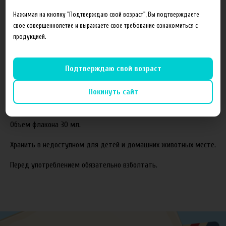
Состав готовой жидкости:
Нажимая на кнопку "Подтверждаю свой возраст", Вы подтверждаете
свое совершеннолетие и выражаете свое требование ознакомиться с
Пропиленгликоль(PG)
продукцией.
Растительный глицерин(VG)
Ароматизаторы
Подтверждаю свой возраст
Соотношение компонентов,%:
70VG/30PG.
Покинуть сайт
Жидкость производится с использованием американских
ароматизаторов TPA и Capella.
Объем флакона 30 мл.
Хранить в недоступном для детей и домашних животных месте.
Перед употреблением обязательно взболтать.