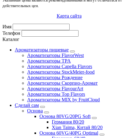
Указанные цены являются рекомендованными и могут отличаться от
действительных цен.
Карта сайта
Имя
Телефон
Каталог
Ароматизаторы пищевые
Ароматизаторы FlavorWest
Ароматизаторы TPA
Ароматизаторы Capella Flavors
Ароматизаторы StockMeier-food
Ароматизаторы Рождение
Ароматизаторы Скорпио-Аромат
Ароматизаторы FlavourArt
Ароматизаторы Top Flavors
Ароматизаторы MIX by FruitCloud
Сделай сам
Основа
Основа 80VG/20PG Soft
Германия 80/20
Xian Taima, Китай 80/20
Основа 60VG/40PG Optimal