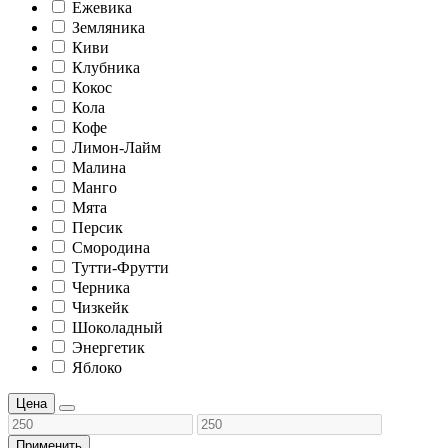
Ежевика
Земляника
Киви
Клубника
Кокос
Кола
Кофе
Лимон-Лайм
Малина
Манго
Мята
Персик
Смородина
Тутти-Фрутти
Черника
Чизкейк
Шоколадный
Энергетик
Яблоко
Цена
Применить