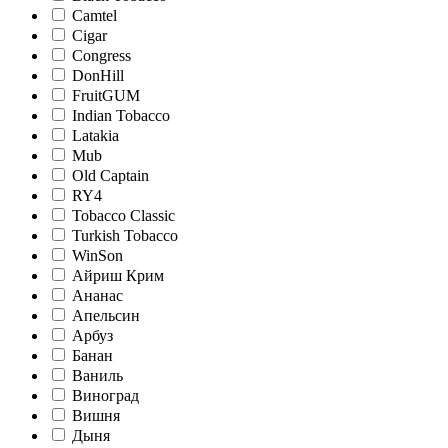
Camtel
Cigar
Congress
DonHill
FruitGUM
Indian Tobacco
Latakia
Mub
Old Captain
RY4
Tobacco Classic
Turkish Tobacco
WinSon
Айриш Крим
Ананас
Апельсин
Арбуз
Банан
Ваниль
Виноград
Вишня
Дыня