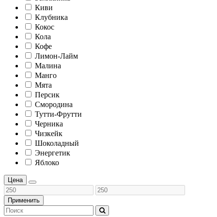
Киви
Клубника
Кокос
Кола
Кофе
Лимон-Лайм
Малина
Манго
Мята
Персик
Смородина
Тутти-Фрутти
Черника
Чизкейк
Шоколадный
Энергетик
Яблоко
Цена
Применить