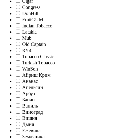
Cigar
Congress
DonHill
FruitGUM
Indian Tobacco
Latakia
Mub
Old Captain
RY4
Tobacco Classic
Turkish Tobacco
WinSon
Айриш Крим
Ананас
Апельсин
Арбуз
Банан
Ваниль
Виноград
Вишня
Дыня
Ежевика
Земляника