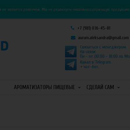
Личный кабинет
Как оформить заказ
и не является рекламой. Мы не реализуем никотиносодержащую продукцию и
+7 (981) 036-45-81
aurum.aleksandra@gmail.com
Связаться с менеджером.
На связи:
Пн - пт (10:00 - 18:00 по Мс
Канал в Telegram
+ чат-бот.
АРОМАТИЗАТОРЫ ПИЩЕВЫЕ
СДЕЛАЙ САМ