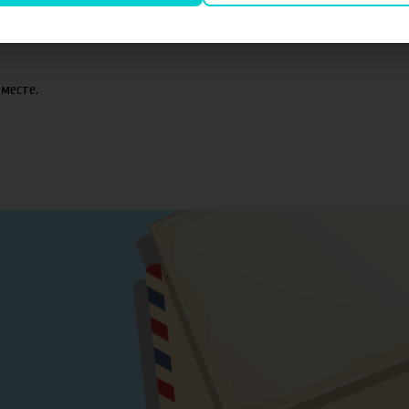
оматизаторов TPA и Capella.
месте.