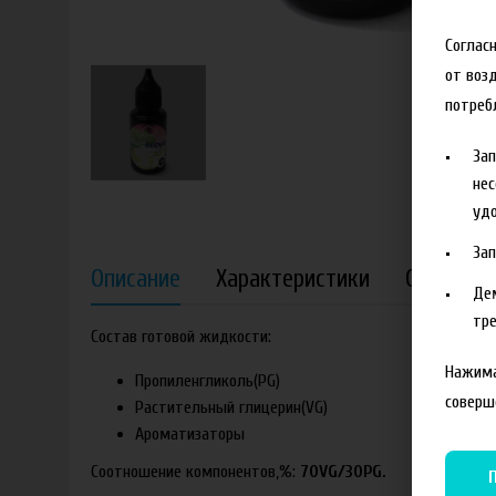
Соглас
от воз
потреб
За
нес
удо
За
Описание
Характеристики
Отзывы
Де
тре
Состав готовой жидкости:
Нажима
Пропиленгликоль(PG)
соверш
Растительный глицерин(VG)
Ароматизаторы
Соотношение компонентов,%:
70VG/30PG.