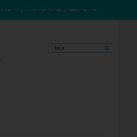
Корзина:
0.00 руб
Сравнение:
0
×
 устройства для её потребления дистанционно.
к)