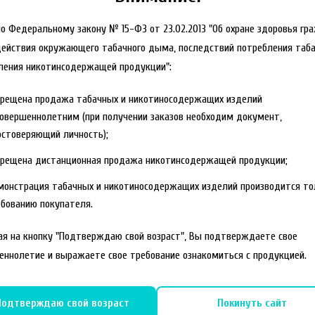
но Федеральному закону № 15-ФЗ от 23.02.2013 "Об охране здоровья гр
действия окружающего табачного дыма, последствий потребления таба
ления никотинсодержащей продукции":
прещена продажа табачных и никотиносодержащих изделий
овершеннолетним (при получении заказов необходим документ,
стоверяющий личность);
прещена дистанционная продажа никотинсодержащей продукции;
монстрация табачных и никотиносодержащих изделий производится то
бованию покупателя.
я на кнопку "Подтверждаю свой возраст", Вы подтверждаете свое
еннолетие и выражаете свое требование ознакомиться с продукцией.
Подтверждаю свой возраст
Покинуть сайт