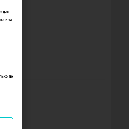
аждан
ка или
лько по