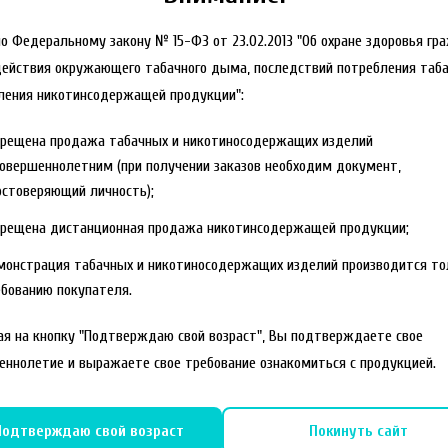
но Федеральному закону № 15-ФЗ от 23.02.2013 "Об охране здоровья гр
действия окружающего табачного дыма, последствий потребления таба
ления никотинсодержащей продукции":
прещена продажа табачных и никотиносодержащих изделий
овершеннолетним (при получении заказов необходим документ,
стоверяющий личность);
прещена дистанционная продажа никотинсодержащей продукции;
монстрация табачных и никотиносодержащих изделий производится то
бованию покупателя.
я на кнопку "Подтверждаю свой возраст", Вы подтверждаете свое
еннолетие и выражаете свое требование ознакомиться с продукцией.
Подтверждаю свой возраст
Покинуть сайт