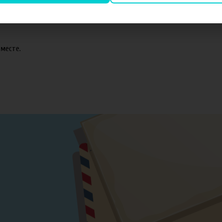
оматизаторов TPA и Capella.
месте.