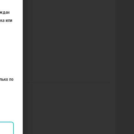
аждан
ка или
лько по