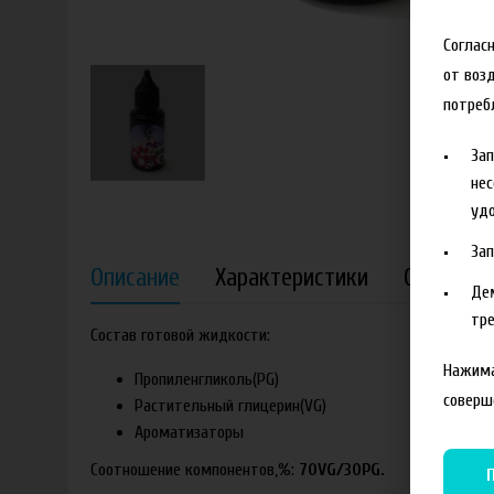
Соглас
от воз
потреб
За
нес
удо
За
Описание
Характеристики
Отзывы
Де
тре
Состав готовой жидкости:
Нажима
Пропиленгликоль(PG)
соверш
Растительный глицерин(VG)
Ароматизаторы
Соотношение компонентов,%:
70VG/30PG.