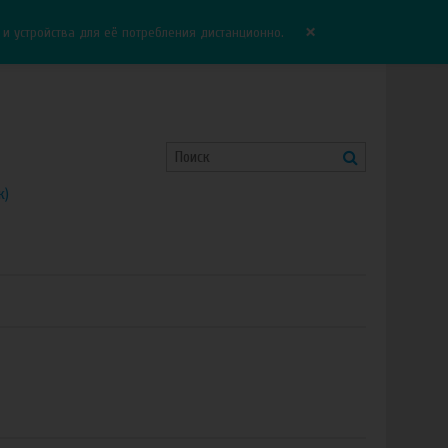
Корзина:
0.00 руб
Сравнение:
0
×
 устройства для её потребления дистанционно.
к)