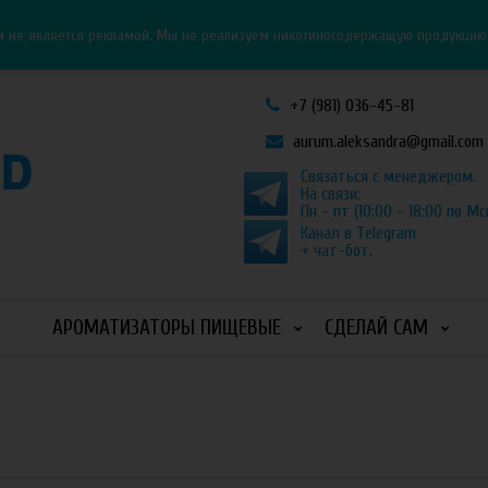
Личный кабинет
Как оформить заказ
и не является рекламой. Мы не реализуем никотиносодержащую продукцию и
+7 (981) 036-45-81
aurum.aleksandra@gmail.com
Связаться с менеджером.
На связи:
Пн - пт (10:00 - 18:00 по Мс
Канал в Telegram
+ чат-бот.
АРОМАТИЗАТОРЫ ПИЩЕВЫЕ
СДЕЛАЙ САМ