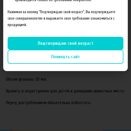
Нажимая на кнопку "Подтверждаю свой возраст", Вы подтверждаете
Состав готовой жидкости:
свое совершеннолетие и выражаете свое требование ознакомиться с
Пропиленгликоль(PG)
продукцией.
Растительный глицерин(VG)
Ароматизаторы
Подтверждаю свой возраст
Соотношение компонентов,%:
70VG/30PG.
Покинуть сайт
Жидкость производится с использованием американских
ароматизаторов TPA и Capella.
Объем флакона 30 мл.
Хранить в недоступном для детей и домашних животных месте.
Перед употреблением обязательно взболтать.