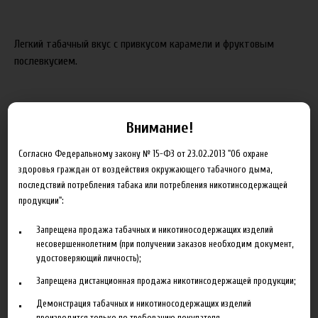
Легкий табачный вкус с привкусом карамели и фруктовым
послевкусием.
250.00 руб
Внимание!
В корзину
Согласно Федеральному закону № 15-ФЗ от 23.02.2013 "Об охране
здоровья граждан от воздействия окружающего табачного дыма,
последствий потребления табака или потребления никотинсодержащей
Добавить в сравнение
продукции":
Запрещена продажа табачных и никотиносодержащих изделий
несовершеннолетним (при получении заказов необходим документ,
удостоверяющий личность);
Запрещена дистанционная продажа никотинсодержащей продукции;
Демонстрация табачных и никотиносодержащих изделий
Описание
Характеристики
Отзывы
производится только по требованию покупателя.