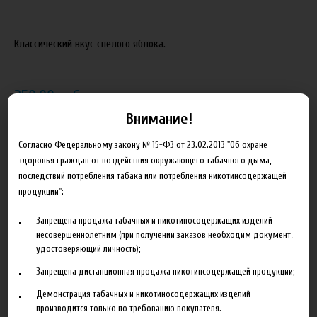
Классический вкус спелого яблока.
250.00 руб
Внимание!
В корзину
Согласно Федеральному закону № 15-ФЗ от 23.02.2013 "Об охране
здоровья граждан от воздействия окружающего табачного дыма,
Добавить в сравнение
последствий потребления табака или потребления никотинсодержащей
продукции":
Запрещена продажа табачных и никотиносодержащих изделий
несовершеннолетним (при получении заказов необходим документ,
удостоверяющий личность);
Запрещена дистанционная продажа никотинсодержащей продукции;
Описание
Характеристики
Отзывы
Демонстрация табачных и никотиносодержащих изделий
производится только по требованию покупателя.