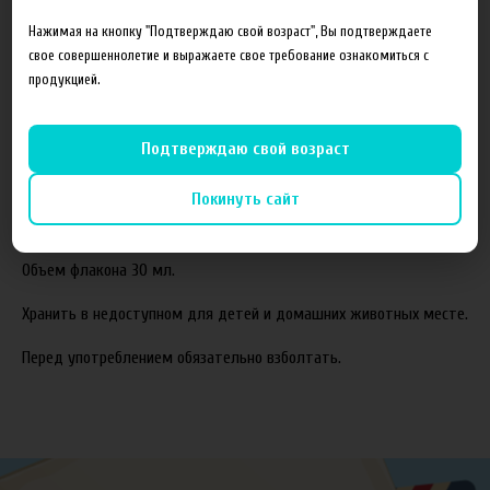
Состав готовой жидкости:
Нажимая на кнопку "Подтверждаю свой возраст", Вы подтверждаете
свое совершеннолетие и выражаете свое требование ознакомиться с
Пропиленгликоль(PG)
продукцией.
Растительный глицерин(VG)
Ароматизаторы
Подтверждаю свой возраст
Соотношение компонентов,%:
70VG/30PG.
Покинуть сайт
Жидкость производится с использованием американских
ароматизаторов TPA и Capella.
Объем флакона 30 мл.
Хранить в недоступном для детей и домашних животных месте.
Перед употреблением обязательно взболтать.