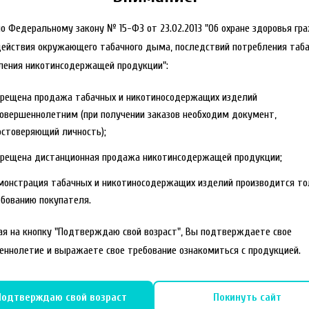
но Федеральному закону № 15-ФЗ от 23.02.2013 "Об охране здоровья гр
действия окружающего табачного дыма, последствий потребления таба
ления никотинсодержащей продукции":
прещена продажа табачных и никотиносодержащих изделий
овершеннолетним (при получении заказов необходим документ,
стоверяющий личность);
прещена дистанционная продажа никотинсодержащей продукции;
монстрация табачных и никотиносодержащих изделий производится то
бованию покупателя.
я на кнопку "Подтверждаю свой возраст", Вы подтверждаете свое
еннолетие и выражаете свое требование ознакомиться с продукцией.
Подтверждаю свой возраст
Покинуть сайт