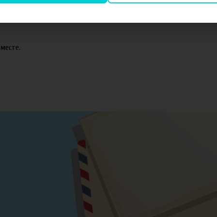
оматизаторов TPA и Capella.
месте.