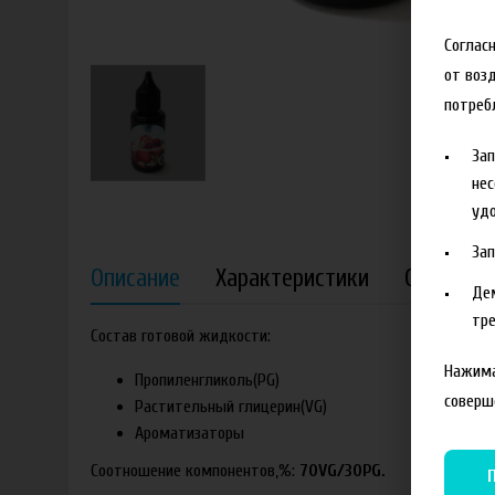
Соглас
от воз
потреб
За
нес
удо
За
Описание
Характеристики
Отзывы
Де
тре
Состав готовой жидкости:
Нажима
Пропиленгликоль(PG)
соверш
Растительный глицерин(VG)
Ароматизаторы
Соотношение компонентов,%:
70VG/30PG.