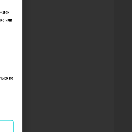
аждан
ка или
лько по