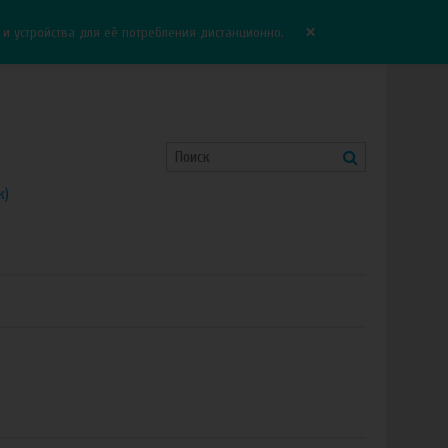
Корзина:
0.00 руб
Сравнение:
0
×
 устройства для её потребления дистанционно.
к)