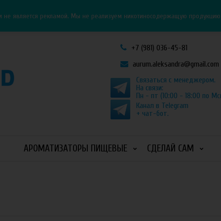
Личный кабинет
Как оформить заказ
и не является рекламой. Мы не реализуем никотиносодержащую продукцию и
+7 (981) 036-45-81
aurum.aleksandra@gmail.com
Связаться с менеджером.
На связи:
Пн - пт (10:00 - 18:00 по Мс
Канал в Telegram
+ чат-бот.
АРОМАТИЗАТОРЫ ПИЩЕВЫЕ
СДЕЛАЙ САМ