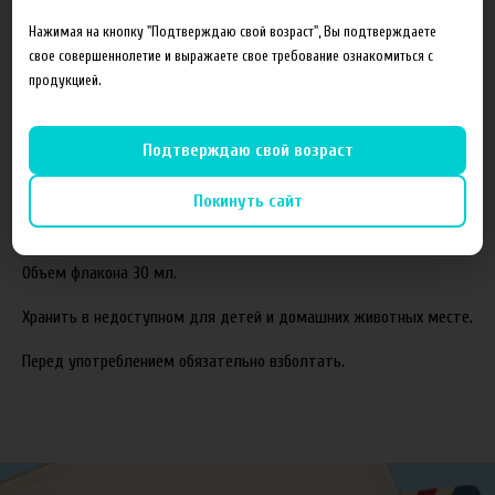
Состав готовой жидкости:
Нажимая на кнопку "Подтверждаю свой возраст", Вы подтверждаете
свое совершеннолетие и выражаете свое требование ознакомиться с
Пропиленгликоль(PG)
продукцией.
Растительный глицерин(VG)
Ароматизаторы
Подтверждаю свой возраст
Соотношение компонентов,%:
70VG/30PG.
Покинуть сайт
Жидкость производится с использованием американских
ароматизаторов TPA и Capella.
Объем флакона 30 мл.
Хранить в недоступном для детей и домашних животных месте.
Перед употреблением обязательно взболтать.