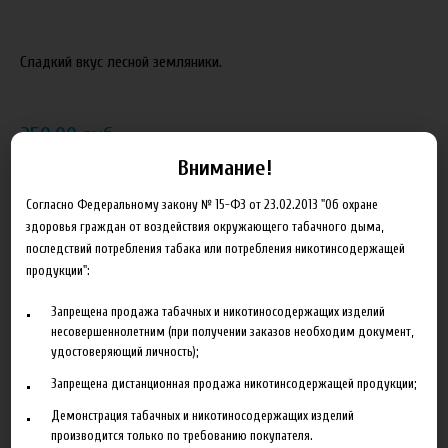
Сладкий вкус лесной земляники.
250.00 руб
Внимание!
В корзину
Согласно Федеральному закону № 15-ФЗ от 23.02.2013 "Об охране
здоровья граждан от воздействия окружающего табачного дыма,
Добавить в сравнение
последствий потребления табака или потребления никотинсодержащей
продукции":
Запрещена продажа табачных и никотиносодержащих изделий
несовершеннолетним (при получении заказов необходим документ,
удостоверяющий личность);
Запрещена дистанционная продажа никотинсодержащей продукции;
Описание
Характеристики
Отзывы
Демонстрация табачных и никотиносодержащих изделий
производится только по требованию покупателя.