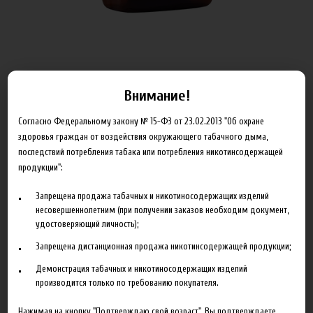
Внимание!
ОБЪЁМ
Согласно Федеральному закону № 15-ФЗ от 23.02.2013 "Об охране
здоровья граждан от воздействия окружающего табачного дыма,
последствий потребления табака или потребления никотинсодержащей
Артикул:
x_optimal_0_100
продукции":
185.00 руб
Запрещена продажа табачных и никотиносодержащих изделий
несовершеннолетним (при получении заказов необходим документ,
В корзину
удостоверяющий личность);
Запрещена дистанционная продажа никотинсодержащей продукции;
Добавить в сравнение
Демонстрация табачных и никотиносодержащих изделий
производится только по требованию покупателя.
Нажимая на кнопку "Подтверждаю свой возраст", Вы подтверждаете