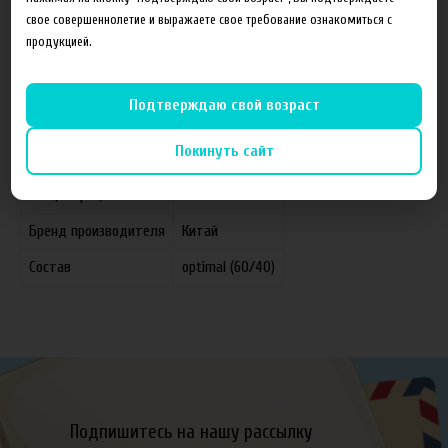
свое совершеннолетие и выражаете свое требование ознакомиться с
продукцией.
Характеристики
Отзывы
Подтверждаю свой возраст
Покинуть сайт
Производитель
FruitCloud
Концентрация
0 мг
Бренд производителя
Китай
Состав
optimal (60/40)
Подпишитесь на нашу рассылку