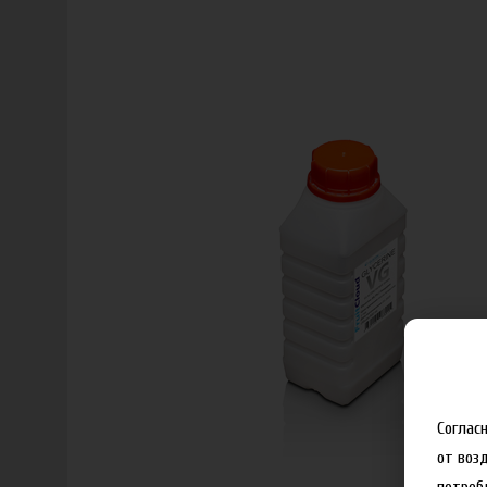
Соглас
от воз