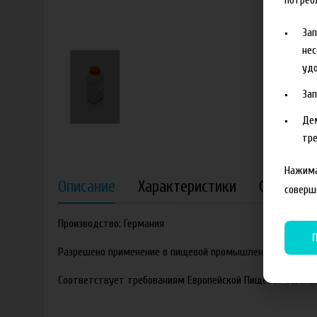
потреб
За
нес
удо
За
Де
тре
Нажима
Описание
Характеристики
Отзывы
соверш
Производство: Германия
Разрешено применение в пищевой промышленности.
Соответствует требованиям Европейской Пищевой безопас