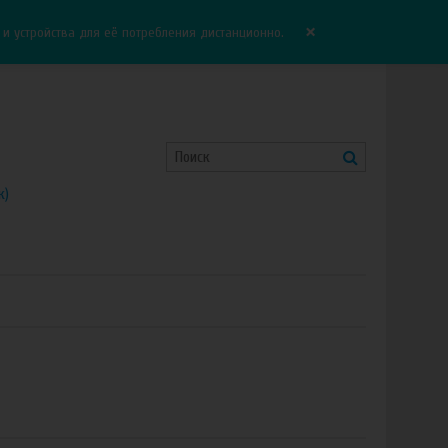
Корзина:
0.00 руб
Сравнение:
0
×
 устройства для её потребления дистанционно.
к)