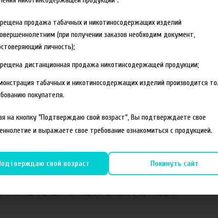
ления никотинсодержащей продукции":
прещена продажа табачных и никотиносодержащих изделий
овершеннолетним (при получении заказов необходим документ,
стоверяющий личность);
прещена дистанционная продажа никотинсодержащей продукции;
монстрация табачных и никотиносодержащих изделий производится то
бованию покупателя.
я на кнопку "Подтверждаю свой возраст", Вы подтверждаете свое
еннолетие и выражаете свое требование ознакомиться с продукцией.
Подтверждаю свой возраст
Покинуть сайт
ности. Подтвержден как пищевая добавка Е422 Глицерин.