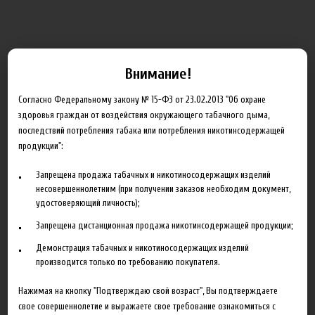
Внимание!
ДИАМЕТР
Согласно Федеральному закону № 15-ФЗ от 23.02.2013 "Об охране
здоровья граждан от воздействия окружающего табачного дыма,
последствий потребления табака или потребления никотинсодержащей
продукции":
Артикул:
fex_03
Запрещена продажа табачных и никотиносодержащих изделий
20.00 руб
несовершеннолетним (при получении заказов необходим документ,
удостоверяющий личность);
В корзину
Запрещена дистанционная продажа никотинсодержащей продукции;
Демонстрация табачных и никотиносодержащих изделий
производится только по требованию покупателя.
Добавить в сравнение
Нажимая на кнопку "Подтверждаю свой возраст", Вы подтверждаете
свое совершеннолетие и выражаете свое требование ознакомиться с