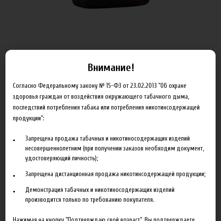
Внимание!
ОБЪЁМ
Согласно Федеральному закону № 15-ФЗ от 23.02.2013 "Об охране
здоровья граждан от воздействия окружающего табачного дыма,
последствий потребления табака или потребления никотинсодержащей
Артикул:
x_traditional_0_100
продукции":
185.00 руб
Запрещена продажа табачных и никотиносодержащих изделий
несовершеннолетним (при получении заказов необходим документ,
В корзину
удостоверяющий личность);
Запрещена дистанционная продажа никотинсодержащей продукции;
Добавить в сравнение
Демонстрация табачных и никотиносодержащих изделий
производится только по требованию покупателя.
Нажимая на кнопку "Подтверждаю свой возраст", Вы подтверждаете