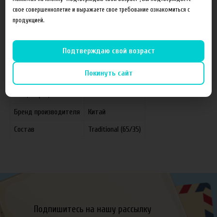
свое совершеннолетие и выражаете свое требование ознакомиться с
продукцией.
Характеристики
Отзывы
Подтверждаю свой возраст
Покинуть сайт
Производитель
FruitCloud
Концентрация
0 мг
Бренд производителя
Китай
Состав
Traditional (65/35)
Подпишитесь на нашу рассылку