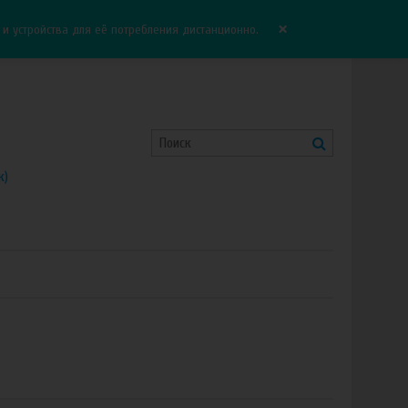
Корзина:
0.00 руб
Сравнение:
0
×
 устройства для её потребления дистанционно.
к)