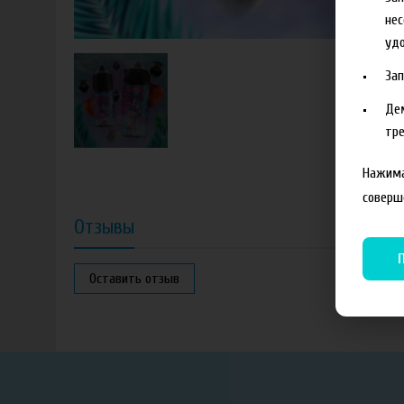
нес
удо
За
Де
тре
Нажима
соверш
Отзывы
Оставить отзыв