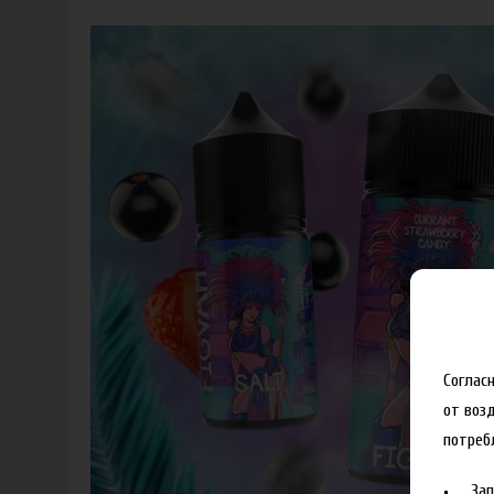
Соглас
от воз
потреб
За