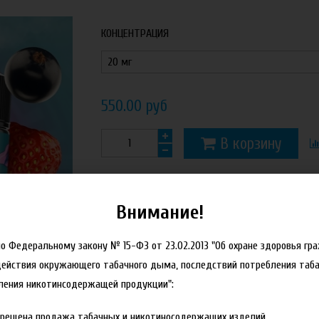
КОНЦЕНТРАЦИЯ
550.00 руб
В корзину
Внимание!
но Федеральному закону № 15-ФЗ от 23.02.2013 "Об охране здоровья гр
действия окружающего табачного дыма, последствий потребления таба
ления никотинсодержащей продукции":
прещена продажа табачных и никотиносодержащих изделий