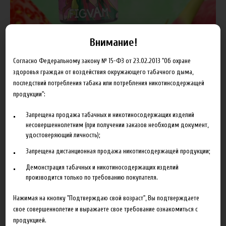
Внимание!
Согласно Федеральному закону № 15-ФЗ от 23.02.2013 "Об охране
здоровья граждан от воздействия окружающего табачного дыма,
последствий потребления табака или потребления никотинсодержащей
КОНЦЕНТРАЦИЯ
продукции":
Запрещена продажа табачных и никотиносодержащих изделий
несовершеннолетним (при получении заказов необходим документ,
удостоверяющий личность);
500.00 руб
Запрещена дистанционная продажа никотинсодержащей продукции;
В корзину
Демонстрация табачных и никотиносодержащих изделий
производится только по требованию покупателя.
Добавить в сравнение
Нажимая на кнопку "Подтверждаю свой возраст", Вы подтверждаете
свое совершеннолетие и выражаете свое требование ознакомиться с
продукцией.