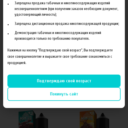
Запрещена продажа табачных и никотиносодержащих изделий
несовершеннолетним (при получении заказов необходим документ,
удостоверяющий личность);
Характеристики
Отзывы
Запрещена дистанционная продажа никотинсодержащей продукции;
Демонстрация табачных и никотиносодержащих изделий
производится только по требованию покупателя.
20 мг
20 мг
20 мг(S)
20 мг(S)
Нажимая на кнопку "Подтверждаю свой возраст", Вы подтверждаете
свое совершеннолетие и выражаете свое требование ознакомиться с
20 мг(Y)
20 мг(Y)
продукцией.
Подтверждаю свой возраст
Похожие товары
Покинуть сайт