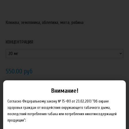
Клюква, земляника, облепиха, мята, рябина
КОНЦЕНТРАЦИЯ
550.00 руб
В корзину
Внимание!
Согласно Федеральному закону № 15-ФЗ от 23.02.2013 "Об охране
Добавить в сравнение
здоровья граждан от воздействия окружающего табачного дыма,
последствий потребления табака или потребления никотинсодержащей
продукции":