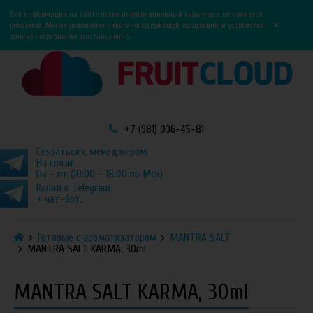
0
0
Вся информация на сайте носит информационный характер и не является
×
рекламой. Мы не реализуем никотиносодержащую продукцию и устройства
для её потребления дистанционно.
+7 (981) 036-45-81
Связаться с менеджером.
На связи:
Пн - пт (10:00 - 18:00 по Мск)
Канал в Telegram
+ чат-бот.
Готовые с ароматизатором
MANTRA SALT
MANTRA SALT KARMA, 30ml
MANTRA SALT KARMA, 30ml