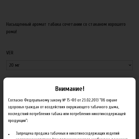
Насыщенный аромат табака сочетании со стаканом хорошего
рома!
VER
650.00 руб
Внимание!
В корзину
Согласно Федеральному закону № 15-ФЗ от 23.02.2013 "Об охране
здоровья граждан от воздействия окружающего табачного дыма,
последствий потребления табака или потребления никотинсодержащей
Добавить в сравнение
продукции":
Запрещена продажа табачных и никотиносодержащих изделий