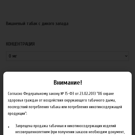
Вишневый табак с дикого запада
КОНЦЕНТРАЦИЯ
650.00 руб
Внимание!
В корзину
Согласно Федеральному закону № 15-ФЗ от 23.02.2013 "Об охране
здоровья граждан от воздействия окружающего табачного дыма,
Добавить в сравнение
последствий потребления табака или потребления никотинсодержащей
продукции":
Запрещена продажа табачных и никотиносодержащих изделий
несовершеннолетним (при получении заказов необходим документ,