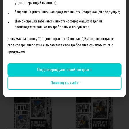
удостоверяющий личность);
Запрещена дистанционная продажа никотинсодержащей продукции;
Демонстрация табачных и никотиносодержащих изделий
Отзывы
производится только по требованию покупателя.
Нажимая на кнопку "Подтверждаю свой возраст", Вы подтверждаете
Оставить отзыв
свое совершеннолетие и выражаете свое требование ознакомиться с
продукцией.
Похожие товары
Подтверждаю свой возраст
Покинуть сайт