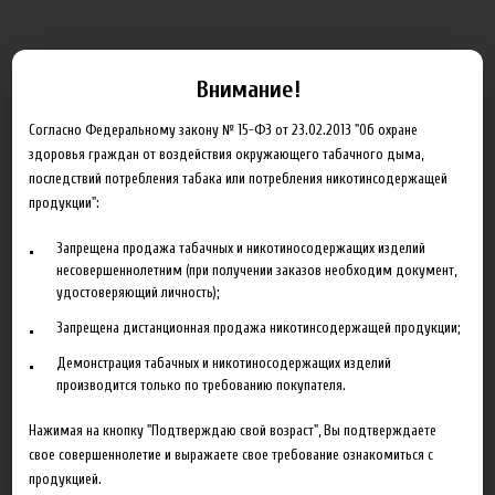
Внимание!
Согласно Федеральному закону № 15-ФЗ от 23.02.2013 "Об охране
Табак с кактусом
здоровья граждан от воздействия окружающего табачного дыма,
последствий потребления табака или потребления никотинсодержащей
продукции":
Артикул:
ttm_3_mexican_moon_0
500.00 руб
Запрещена продажа табачных и никотиносодержащих изделий
несовершеннолетним (при получении заказов необходим документ,
удостоверяющий личность);
В корзину
Запрещена дистанционная продажа никотинсодержащей продукции;
Демонстрация табачных и никотиносодержащих изделий
Добавить в сравнение
производится только по требованию покупателя.
Нажимая на кнопку "Подтверждаю свой возраст", Вы подтверждаете
свое совершеннолетие и выражаете свое требование ознакомиться с
продукцией.