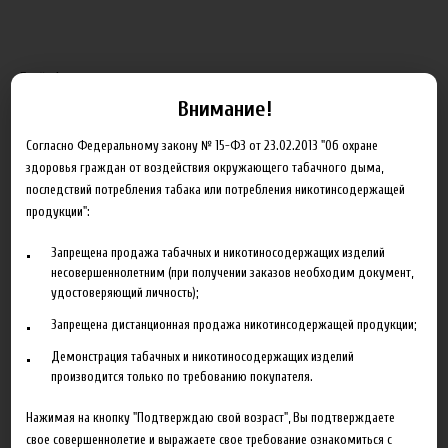
Грейпфрут, апельсин, ваниль, ментол
Внимание!
КОНЦЕНТРАЦИЯ
Согласно Федеральному закону № 15-ФЗ от 23.02.2013 "Об охране
здоровья граждан от воздействия окружающего табачного дыма,
последствий потребления табака или потребления никотинсодержащей
продукции":
500.00 руб
Запрещена продажа табачных и никотиносодержащих изделий
несовершеннолетним (при получении заказов необходим документ,
удостоверяющий личность);
В корзину
Запрещена дистанционная продажа никотинсодержащей продукции;
Добавить в сравнение
Демонстрация табачных и никотиносодержащих изделий
производится только по требованию покупателя.
Нажимая на кнопку "Подтверждаю свой возраст", Вы подтверждаете
свое совершеннолетие и выражаете свое требование ознакомиться с