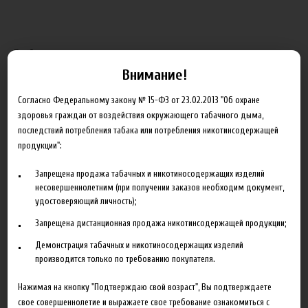
Барбарис, лимон, крем-сода
Внимание!
КОНЦЕНТРАЦИЯ
Согласно Федеральному закону № 15-ФЗ от 23.02.2013 "Об охране
здоровья граждан от воздействия окружающего табачного дыма,
последствий потребления табака или потребления никотинсодержащей
продукции":
500.00 руб
Запрещена продажа табачных и никотиносодержащих изделий
несовершеннолетним (при получении заказов необходим документ,
удостоверяющий личность);
В корзину
Запрещена дистанционная продажа никотинсодержащей продукции;
Добавить в сравнение
Демонстрация табачных и никотиносодержащих изделий
производится только по требованию покупателя.
Нажимая на кнопку "Подтверждаю свой возраст", Вы подтверждаете
свое совершеннолетие и выражаете свое требование ознакомиться с