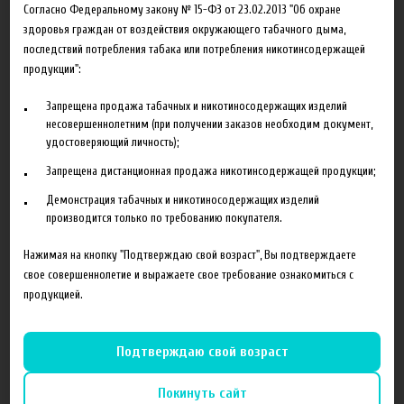
товарный вид, потребительские свойства, а также документ,
Согласно Федеральному закону № 15-ФЗ от 23.02.2013 "Об охране
подтверждающий факт и условия покупки указанного товара.
здоровья граждан от воздействия окружающего табачного дыма,
последствий потребления табака или потребления никотинсодержащей
Если покупатель отказывается от товара, то интернет-магазин
продукции":
возвращает ему стоимость возвращаемого товара, за
исключением расходов продавца на доставку товара от клиента
Запрещена продажа табачных и никотиносодержащих изделий
несовершеннолетним (при получении заказов необходим документ,
до интернет-магазина.
удостоверяющий личность);
Возврат товара ненадлежащего качества
Запрещена дистанционная продажа никотинсодержащей продукции;
Демонстрация табачных и никотиносодержащих изделий
Клиент может возвратить товар ненадлежащего качества
производится только по требованию покупателя.
продавцу и потребовать возврата уплаченной денежной суммы
в течение гарантийного срока или срока годности. Клиент также
Нажимая на кнопку "Подтверждаю свой возраст", Вы подтверждаете
свое совершеннолетие и выражаете свое требование ознакомиться с
вправе потребовать замены товара ненадлежащего качества
продукцией.
либо устранения обнаруженных недостатков.
Возврат средств в обоих случаях производится не позднее чем
Подтверждаю свой возраст
через 10 дней с даты получения продавцом письменного
заявления клиента о возврате товара.
Покинуть сайт