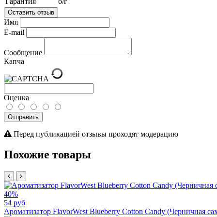
Гарантия
б/г
Оставить отзыв
Имя
E-mail
Сообщение
Капча
Оценка
Отправить
Перед публикацией отзывы проходят модерацию
Похожие товары
40%
54 руб
Ароматизатор FlavorWest Blueberry Cotton Candy (Черничная сах