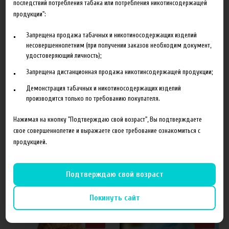
последствий потребления табака или потребления никотинсодержащей
продукции":
Запрещена продажа табачных и никотиносодержащих изделий
несовершеннолетним (при получении заказов необходим документ,
удостоверяющий личность);
Характеристики
Отзывы
Запрещена дистанционная продажа никотинсодержащей продукции;
Демонстрация табачных и никотиносодержащих изделий
Производитель
FlavorWest, США
производится только по требованию покупателя.
Объем
10 мл
Нажимая на кнопку "Подтверждаю свой возраст", Вы подтверждаете
Гарантия
б/г
свое совершеннолетие и выражаете свое требование ознакомиться с
продукцией.
Подтверждаю свой возраст
Похожие товары
Покинуть сайт
40%
40%