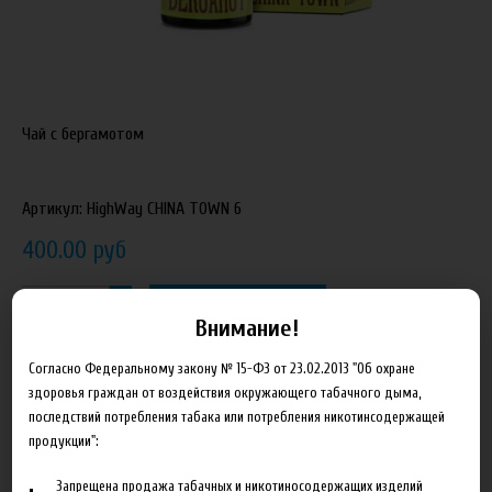
Чай с бергамотом
Артикул:
HighWay CHINA TOWN 6
400.00 руб
В корзину
Внимание!
Добавить в сравнение
Согласно Федеральному закону № 15-ФЗ от 23.02.2013 "Об охране
здоровья граждан от воздействия окружающего табачного дыма,
последствий потребления табака или потребления никотинсодержащей
продукции":
Запрещена продажа табачных и никотиносодержащих изделий