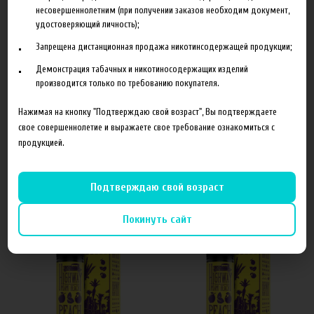
несовершеннолетним (при получении заказов необходим документ,
удостоверяющий личность);
Характеристики
Отзывы
Запрещена дистанционная продажа никотинсодержащей продукции;
Демонстрация табачных и никотиносодержащих изделий
Объем
60 мл
производится только по требованию покупателя.
Концентрация
6 мг
Нажимая на кнопку "Подтверждаю свой возраст", Вы подтверждаете
свое совершеннолетие и выражаете свое требование ознакомиться с
продукцией.
Похожие товары
Подтверждаю свой возраст
Покинуть сайт