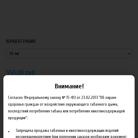
КОНЦЕНТРАЦИЯ
550.00 руб
Внимание!
В корзину
Согласно Федеральному закону № 15-ФЗ от 23.02.2013 "Об охране
здоровья граждан от воздействия окружающего табачного дыма,
Добавить в сравнение
последствий потребления табака или потребления никотинсодержащей
продукции":
Запрещена продажа табачных и никотиносодержащих изделий
несовершеннолетним (при получении заказов необходим документ,