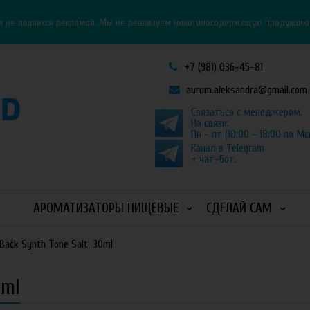
Личный кабинет
Как оформить заказ
и не является рекламой. Мы не реализуем никотиносодержащую продукцию и
+7 (981) 036-45-81
aurum.aleksandra@gmail.com
Связаться с менеджером.
На связи:
Пн - пт (10:00 - 18:00 по Мс
Канал в Telegram
+ чат-бот.
АРОМАТИЗАТОРЫ ПИЩЕВЫЕ
СДЕЛАЙ САМ
 Back Synth Tone Salt, 30ml
0ml