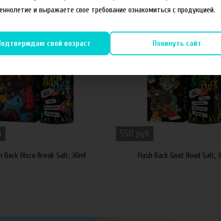
еннолетие и выражаете свое требование ознакомиться с продукцией.
Подтверждаю свой возраст
Покинуть сайт
б
550 руб
h Back Disco Break Salt, 30ml
Flash Back Goat Road Salt, 