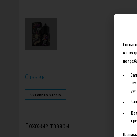
Соглас
от воз
потреб
За
Отзывы
нес
удо
Оставить отзыв
За
Де
тре
Похожие товары
Нажима