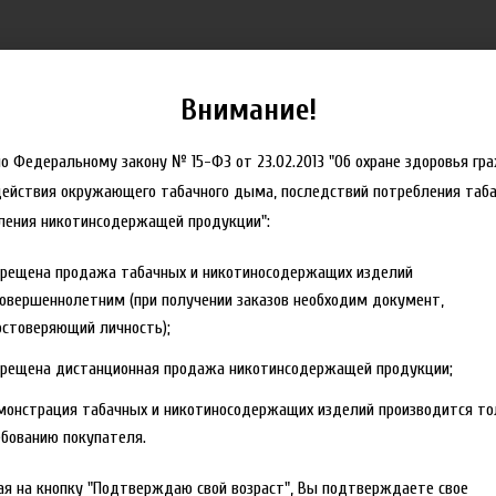
Внимание!
но Федеральному закону № 15-ФЗ от 23.02.2013 "Об охране здоровья гр
действия окружающего табачного дыма, последствий потребления таба
ления никотинсодержащей продукции":
прещена продажа табачных и никотиносодержащих изделий
овершеннолетним (при получении заказов необходим документ,
стоверяющий личность);
прещена дистанционная продажа никотинсодержащей продукции;
монстрация табачных и никотиносодержащих изделий производится то
бованию покупателя.
я на кнопку "Подтверждаю свой возраст", Вы подтверждаете свое