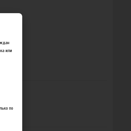
аждан
ка или
лько по