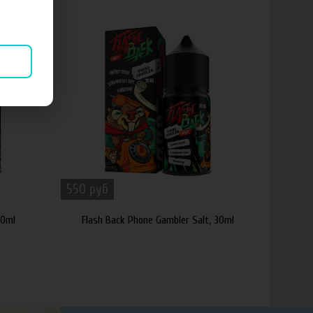
550 руб
30ml
Flash Back Phone Gambler Salt, 30ml