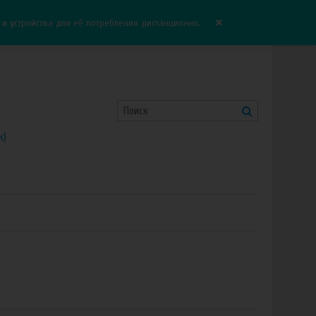
Корзина:
0.00 руб
Сравнение:
0
×
 устройства для её потребления дистанционно.
к)