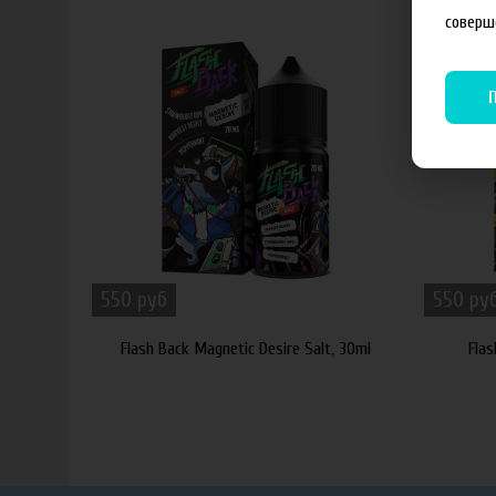
соверш
550 руб
550 ру
Flash Back Magnetic Desire Salt, 30ml
Flas