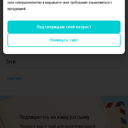
свое совершеннолетие и выражаете свое требование ознакомиться с
VapeReserve, г. Ульяновск
продукцией.
Vape Band, г. Казань
ЁЖивика Vape, г. Омск
Подтверждаю свой возраст
Elite Vapor Club, г. Гулькевичи Краснодарский край
Покинуть сайт
Подробнее
Теги
партнер
Подпишитесь на нашу рассылку
Укажите ваш e-mail для получения нашей