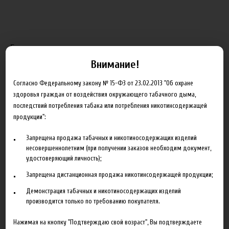
Блог
Внимание!
Новинка HeroesFarm
Согласно Федеральному закону № 15-ФЗ от 23.02.2013 "Об охране
Ароматизаторы Xian Taima в наличии
здоровья граждан от воздействия окружающего табачного дыма,
последствий потребления табака или потребления никотинсодержащей
Новая линейка жидкостей Time Travel Machine
продукции":
Поступление ароматизаторов XianTaima
Запрещена продажа табачных и никотиносодержащих изделий
Новинка. Новые наборы в линейке Heroes Farm.
несовершеннолетним (при получении заказов необходим документ,
удостоверяющий личность);
Подробнее
Запрещена дистанционная продажа никотинсодержащей продукции;
Демонстрация табачных и никотиносодержащих изделий
Партнеры
производится только по требованию покупателя.
"ZEUS", г. Санкт-Петербург
Нажимая на кнопку "Подтверждаю свой возраст", Вы подтверждаете