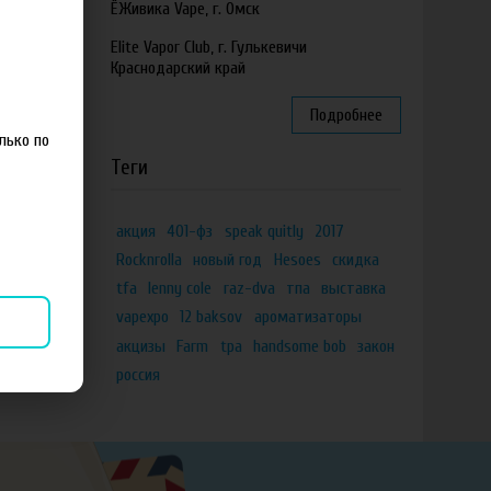
ЁЖивика Vape, г. Омск
Elite Vapor Club, г. Гулькевичи
Краснодарский край
Подробнее
лько по
Теги
акция
401-фз
speak quitly
2017
Rocknrolla
новый год
Hesoes
скидка
tfa
lenny cole
raz-dva
тпа
выставка
vapexpo
12 baksov
ароматизаторы
акцизы
Farm
tpa
handsome bob
закон
россия