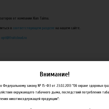
аторов от компании Xian Taima.
миться в
соответствующем разделе
на нашем сайте.
а
opt@fruitcloud.ru
Внимание!
но Федеральному закону № 15-ФЗ от 23.02.2013 "Об охране здоровья гр
действия окружающего табачного дыма, последствий потребления таба
ления никотинсодержащей продукции":