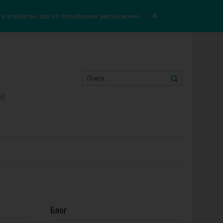
Корзина:
0.00 руб
Сравнение:
0
×
 устройства для её потребления дистанционно.
к)
Блог