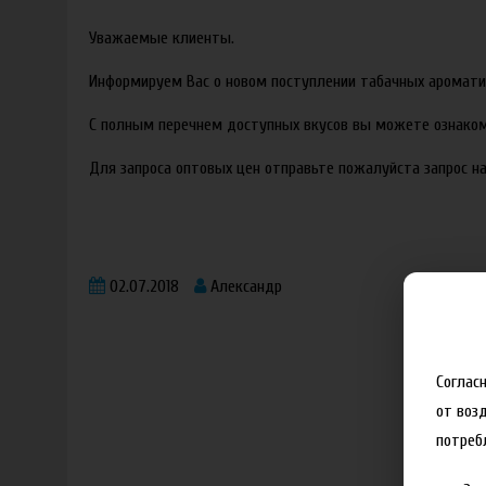
Уважаемые клиенты.
Информируем Вас о новом поступлении табачных ароматиз
С полным перечнем доступных вкусов вы можете ознако
Для запроса оптовых цен отправьте пожалуйста запрос н
02.07.2018
Александр
Соглас
от воз
потреб