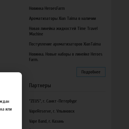
Новинка HeroesFarm
Ароматизаторы Xian Taima в наличии
Новая линейка жидкостей Time Travel
Machine
Поступление ароматизаторов XianTaima
Новинка. Новые наборы в линейке Heroes
Farm.
Подробнее
Партнеры
"ZEUS", г. Санкт-Петербург
аждан
ка или
VapeReserve, г. Ульяновск
Vape Band, г. Казань