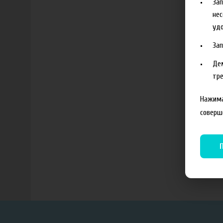
За
нес
удо
За
Де
тре
Нажима
соверш