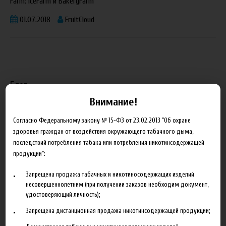
Farm: IceFarm и BakeryFarm
01.07.2018
FruitCloud
Блог
Внимание!
Новинка HeroesFarm
Согласно Федеральному закону № 15-ФЗ от 23.02.2013 "Об охране
Ароматизаторы Xian Taima в наличии
здоровья граждан от воздействия окружающего табачного дыма,
последствий потребления табака или потребления никотинсодержащей
Новая линейка жидкостей Time Travel Machine
продукции":
Поступление ароматизаторов XianTaima
Запрещена продажа табачных и никотиносодержащих изделий
Новинка. Новые наборы в линейке Heroes Farm.
несовершеннолетним (при получении заказов необходим документ,
удостоверяющий личность);
Подробнее
Запрещена дистанционная продажа никотинсодержащей продукции;