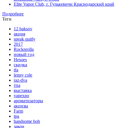
Elite Vapor Club, г. Гулькевичи Краснодарский край
Подробнее
Теги
12 baksov
акция
speak quitly
2017
Rocknrolla
новый год
Hesoes
скидка
tfa
lenny cole
raz-dva
тпа
выставка
vapexpo
ароматизаторы
акцизы
Farm
tpa
handsome bob
закон