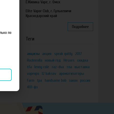
ЁЖивика Vape, г. Омск
Elite Vapor Club, г. Гулькевичи
Краснодарский край
Подробнее
лько по
Теги
акцизы
акция
speak quitly
2017
Rocknrolla
новый год
Hesoes
скидка
tfa
lenny cole
raz-dva
тпа
выставка
vapexpo
12 baksov
ароматизаторы
Farm
tpa
handsome bob
закон
россия
401-фз