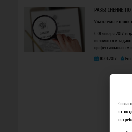
РАЗЪЯСНЕНИЕ ПО
Уважаемые наши 
С 01 января 2017 г
волнуются и задают
профессиональным юр
10.01.2017
Frui
Соглас
от воз
потреб