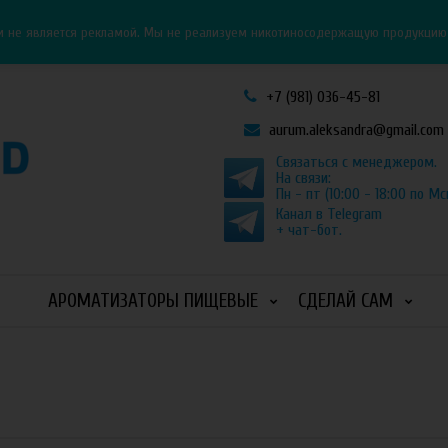
Личный кабинет
Как оформить заказ
и не является рекламой. Мы не реализуем никотиносодержащую продукцию и
+7 (981) 036-45-81
aurum.aleksandra@gmail.com
Связаться с менеджером.
На связи:
Пн - пт (10:00 - 18:00 по Мс
Канал в Telegram
+ чат-бот.
АРОМАТИЗАТОРЫ ПИЩЕВЫЕ
СДЕЛАЙ САМ