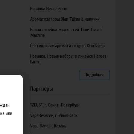
Новинка HeroesFarm
Ароматизаторы Xian Taima в наличии
Новая линейка жидкостей Time Travel
Machine
Поступление ароматизаторов XianTaima
Новинка. Новые наборы в линейке Heroes
Farm.
Подробнее
Партнеры
"ZEUS", г. Санкт-Петербург
аждан
ка или
VapeReserve, г. Ульяновск
Vape Band, г. Казань