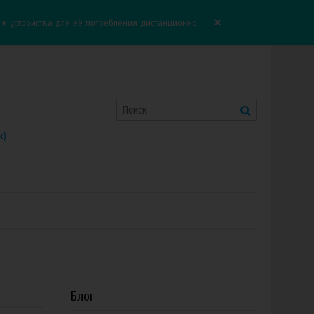
Корзина:
0.00 руб
Сравнение:
0
×
 устройства для её потребления дистанционно.
к)
Блог