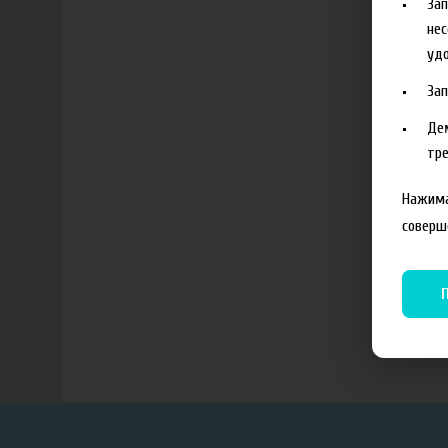
За
нес
удо
За
Де
тре
Нажима
соверш