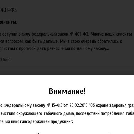
 401-ФЗ
клиенты.
ода вступил в силу федеральный закон № 401-ФЗ. Многие наши клиенты
ся вопросом, как быть дальше. Мы в свою очередь обратились к
истам с просьбой дать разъяснения по данному закону...
tCloud
Внимание!
но Федеральному закону № 15-ФЗ от 23.02.2013 "Об охране здоровья гр
действия окружающего табачного дыма, последствий потребления таба
ления никотинсодержащей продукции":