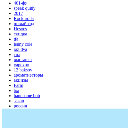
401-фз
speak quitly
2017
Rocknrolla
новый год
Hesoes
скидка
tfa
lenny cole
raz-dva
тпа
выставка
vapexpo
12 baksov
ароматизаторы
акцизы
Farm
tpa
handsome bob
закон
россия