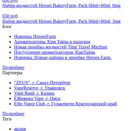
650 руб
Набор жидкостей Heroes BakeryFarm, Pack 60ml+60ml, 0mg
650 руб
Набор жидкостей Heroes BakeryFarm, Pack 60ml+60ml, 3mg
Блог
Новинка HeroesFarm
Ароматизаторы Xian Taima в наличии
Новая линейка жидкостей Time Travel Machine
Поступление ароматизаторов XianTaima
Новинка. Новые наборы в линейке Heroes Farm.
Подробнее
Партнеры
"ZEUS", г. Санкт-Петербург
VapeReserve, г. Ульяновск
Vape Band, г. Казань
ЁЖивика Vape, г. Омск
Elite Vapor Club, г. Гулькевичи Краснодарский край
Подробнее
Теги
акция