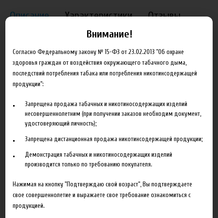
Описание
Характеристики
Отзывы
Внимание!
Согласно Федеральному закону № 15-ФЗ от 23.02.2013 "Об охране
Straw Roast - чизкейк со свежим кремом
здоровья граждан от воздействия окружающего табачного дыма,
+
последствий потребления табака или потребления никотинсодержащей
Berry Roast - чизкейк с клубничным джемом
продукции":
Запрещена продажа табачных и никотиносодержащих изделий
несовершеннолетним (при получении заказов необходим документ,
удостоверяющий личность);
Сопутствующие товары
Запрещена дистанционная продажа никотинсодержащей продукции;
Демонстрация табачных и никотиносодержащих изделий
производится только по требованию покупателя.
Нажимая на кнопку "Подтверждаю свой возраст", Вы подтверждаете
свое совершеннолетие и выражаете свое требование ознакомиться с
продукцией.