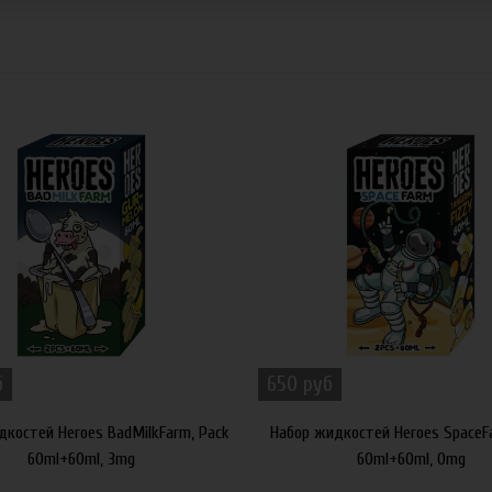
б
650 руб
дкостей Heroes BadMilkFarm, Pack
Набор жидкостей Heroes SpaceF
60ml+60ml, 3mg
60ml+60ml, 0mg