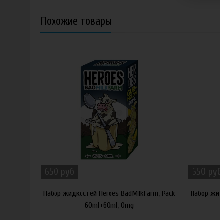
Похожие товары
650 руб
650 ру
Набор жидкостей Heroes BadMilkFarm, Pack
Набор жи
60ml+60ml, 0mg