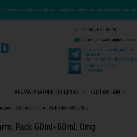
Личный кабинет
Как оформить заказ
и не является рекламой. Мы не реализуем никотиносодержащую продукцию и
+7 (981) 036-45-81
aurum.aleksandra@gmail.com
Связаться с менеджером.
На связи:
Пн - пт (10:00 - 18:00 по Мс
Канал в Telegram
+ чат-бот.
АРОМАТИЗАТОРЫ ПИЩЕВЫЕ
СДЕЛАЙ САМ
идкостей Heroes IceFarm, Pack 60ml+60ml, 0mg
arm, Pack 60ml+60ml, 0mg