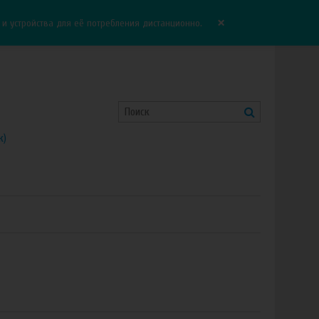
Корзина:
0.00 руб
Сравнение:
0
×
 устройства для её потребления дистанционно.
к)