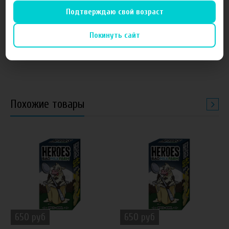
550 руб
650 руб
Подтверждаю свой возраст
FruitCloud табачная серия, East,
Набор жидкостей Heroes
Покинуть сайт
60 мл, 0 мг (60 мл / 0 мг)
FruitFarm, Pack 60ml+60ml, 0mg
Похожие товары
650 руб
650 руб