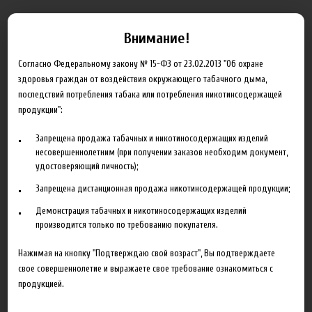
Описание
Характеристики
Отзывы
Внимание!
Bubble Wine - шампанское с чёрной смородиной и
Согласно Федеральному закону № 15-ФЗ от 23.02.2013 "Об охране
дольками лимона.
здоровья граждан от воздействия окружающего табачного дыма,
Creamy Clove - клубника в сливках с дольками персика.
последствий потребления табака или потребления никотинсодержащей
продукции":
Запрещена продажа табачных и никотиносодержащих изделий
несовершеннолетним (при получении заказов необходим документ,
Сопутствующие товары
удостоверяющий личность);
Запрещена дистанционная продажа никотинсодержащей продукции;
Демонстрация табачных и никотиносодержащих изделий
производится только по требованию покупателя.
Нажимая на кнопку "Подтверждаю свой возраст", Вы подтверждаете
свое совершеннолетие и выражаете свое требование ознакомиться с
продукцией.