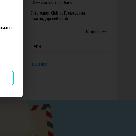
ЁЖивика Vape, г. Омск
Elite Vapor Club, г. Гулькевичи
Краснодарский край
лько по
Подробнее
Теги
партнер