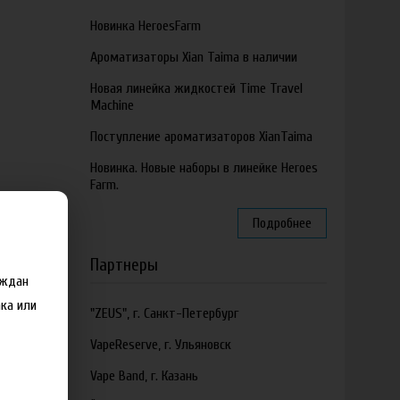
Новинка HeroesFarm
Ароматизаторы Xian Taima в наличии
Новая линейка жидкостей Time Travel
Machine
Поступление ароматизаторов XianTaima
Новинка. Новые наборы в линейке Heroes
Farm.
Подробнее
Партнеры
аждан
ка или
"ZEUS", г. Санкт-Петербург
VapeReserve, г. Ульяновск
Vape Band, г. Казань