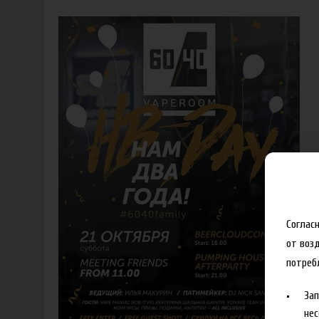
Соглас
от воз
потреб
За
нес