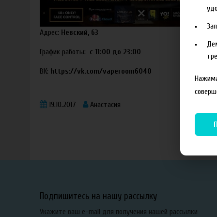
удо
За
Адрес:
Невский, 63
Де
График работы:
с 11:00 до 23:00
тре
ВК:
https://vk.com/vaperoom6040
Нажима
соверш
19.10.2017
Анастасия
Подпишитесь на нашу рассылку
Укажите ваш e-mail для получения нашей рассылки