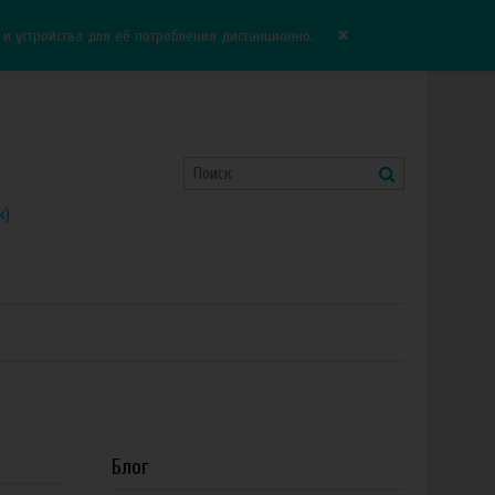
Корзина:
0.00 руб
Сравнение:
0
×
 устройства для её потребления дистанционно.
к)
Блог