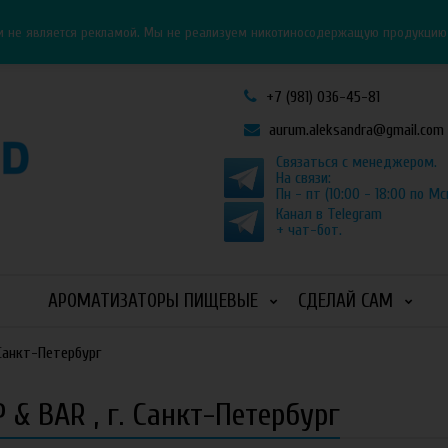
Личный кабинет
Как оформить заказ
и не является рекламой. Мы не реализуем никотиносодержащую продукцию и
+7 (981) 036-45-81
aurum.aleksandra@gmail.com
Связаться с менеджером.
На связи:
Пн - пт (10:00 - 18:00 по Мс
Канал в Telegram
+ чат-бот.
АРОМАТИЗАТОРЫ ПИЩЕВЫЕ
СДЕЛАЙ САМ
 Санкт-Петербург
& BAR , г. Санкт-Петербург