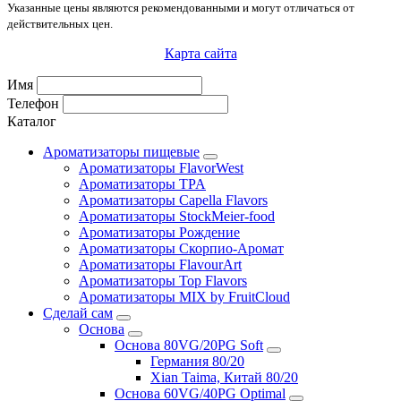
Указанные цены являются рекомендованными и могут отличаться от
действительных цен.
Карта сайта
Имя
Телефон
Каталог
Ароматизаторы пищевые
Ароматизаторы FlavorWest
Ароматизаторы TPA
Ароматизаторы Capella Flavors
Ароматизаторы StockMeier-food
Ароматизаторы Рождение
Ароматизаторы Скорпио-Аромат
Ароматизаторы FlavourArt
Ароматизаторы Top Flavors
Ароматизаторы MIX by FruitCloud
Сделай сам
Основа
Основа 80VG/20PG Soft
Германия 80/20
Xian Taima, Китай 80/20
Основа 60VG/40PG Optimal