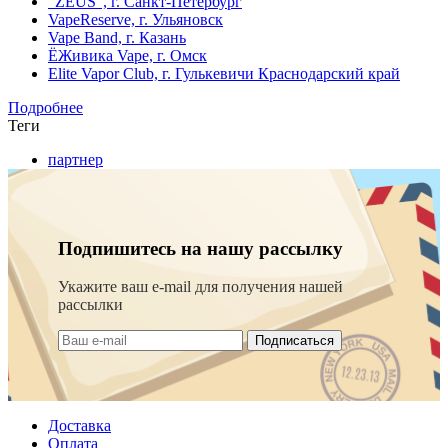
"ZEUS", г. Санкт-Петербург
VapeReserve, г. Ульяновск
Vape Band, г. Казань
ЁЖивика Vape, г. Омск
Elite Vapor Club, г. Гулькевичи Краснодарский край
Подробнее
Теги
партнер
Подпишитесь на нашу рассылку
Укажите ваш e-mail для получения нашей
рассылки
Подписаться
Доставка
Оплата