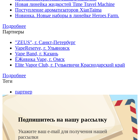
Новая линейка жидкостей Time Travel Machine
Поступление ароматизаторов XianTaima
Новинка. Новые наборы в линейке Heroes Farm.
Подробнее
Партнеры
"ZEUS", г. Санкт-Петербург
VapeReserve, г. Ульяновск
Vape Band, г. Казань
ЁЖивика Vape, г. Омск
Elite Vapor Club, г. Гулькевичи Краснодарский край
Подробнее
Теги
партнер
Подпишитесь на нашу рассылку
Укажите ваш e-mail для получения нашей
рассылки