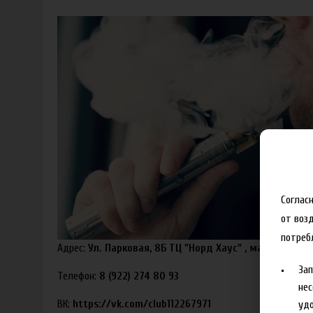
Соглас
от воз
потреб
Адрес:
Ул. Парковая, 8Б ТЦ "Норд Хаус" , магазин "Эк
За
Телефон:
8 (922) 274 80 93
нес
ВК:
https://vk.com/club112267971
удо