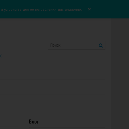
Корзина:
0.00 руб
Сравнение:
0
×
 устройства для её потребления дистанционно.
к)
Блог