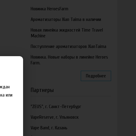
Новинка HeroesFarm
Ароматизаторы Xian Taima в наличии
Новая линейка жидкостей Time Travel
Machine
Поступление ароматизаторов XianTaima
Новинка. Новые наборы в линейке Heroes
Farm.
Подробнее
аждан
Партнеры
ка или
"ZEUS", г. Санкт-Петербург
VapeReserve, г. Ульяновск
Vape Band, г. Казань