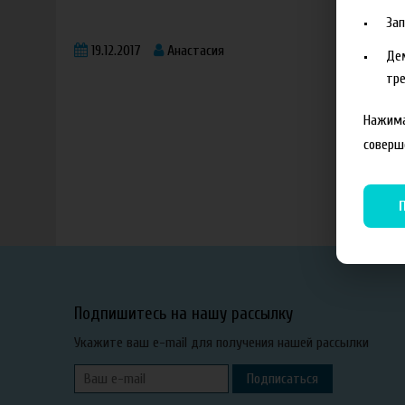
За
19.12.2017
Анастасия
Де
тре
Нажима
соверш
Подпишитесь на нашу рассылку
Укажите ваш e-mail для получения нашей рассылки
Подписаться