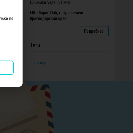
ЁЖивика Vape, г. Омск
Elite Vapor Club, г. Гулькевичи
лько по
Краснодарский край
Подробнее
Теги
партнер