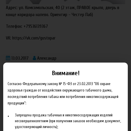
Адрес: ул. Комсомольская, 40 (2 этаж, ПРАВОЕ крыло, дверь в
конце коридора налево. Ориентир - Честер Паб)
Телефон: +79536139367
VK: https://vk.com/gustopar
13.03.2017
Александр
Внимание!
Согласно Федеральному закону № 15-ФЗ от 23.02.2013 "Об охране
здоровья граждан от воздействия окружающего табачного дыма,
последствий потребления табака или потребления никотинсодержащей
Блог
продукции":
Запрещена продажа табачных и никотиносодержащих изделий
Новинка HeroesFarm
несовершеннолетним (при получении заказов необходим документ,
Ароматизаторы Xian Taima в наличии
удостоверяющий личность);