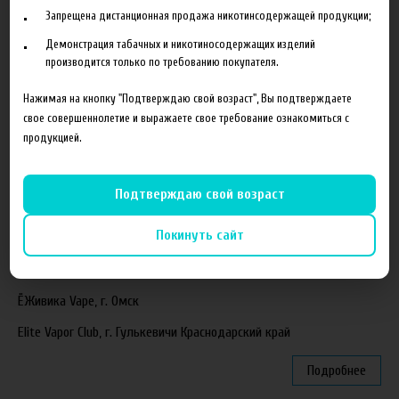
Запрещена дистанционная продажа никотинсодержащей продукции;
Новая линейка жидкостей Time Travel Machine
Демонстрация табачных и никотиносодержащих изделий
Поступление ароматизаторов XianTaima
производится только по требованию покупателя.
Новинка. Новые наборы в линейке Heroes Farm.
Нажимая на кнопку "Подтверждаю свой возраст", Вы подтверждаете
Подробнее
свое совершеннолетие и выражаете свое требование ознакомиться с
продукцией.
Партнеры
Подтверждаю свой возраст
"ZEUS", г. Санкт-Петербург
Покинуть сайт
VapeReserve, г. Ульяновск
Vape Band, г. Казань
ЁЖивика Vape, г. Омск
Elite Vapor Club, г. Гулькевичи Краснодарский край
Подробнее