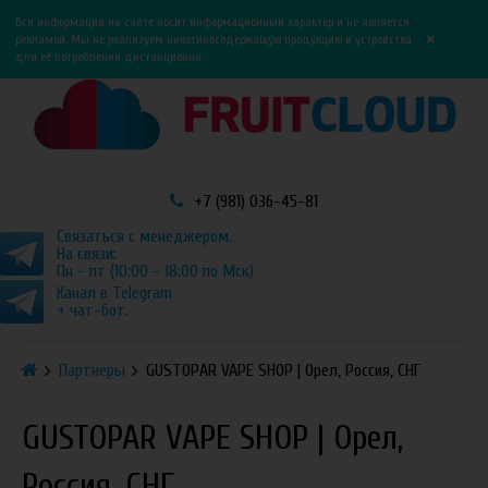
0
0
Вся информация на сайте носит информационный характер и не является
×
рекламой. Мы не реализуем никотиносодержащую продукцию и устройства
для её потребления дистанционно.
+7 (981) 036-45-81
Связаться с менеджером.
На связи:
Пн - пт (10:00 - 18:00 по Мск)
Канал в Telegram
+ чат-бот.
Партнеры
GUSTOPAR VAPE SHOP | Орел, Россия, СНГ
GUSTOPAR VAPE SHOP | Орел,
Россия, СНГ