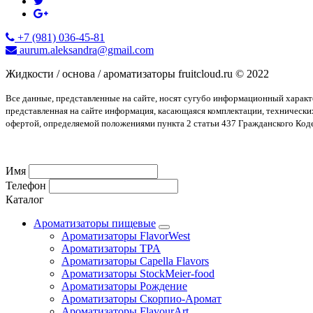
+7 (981) 036-45-81
aurum.aleksandra@gmail.com
Жидкости / основа / ароматизаторы fruitcloud.ru © 2022
Все данные, представленные на сайте, носят сугубо информационный харак
представленная на сайте информация, касающаяся комплектации, технически
офертой, определяемой положениями пункта 2 статьи 437 Гражданского Код
Имя
Телефон
Каталог
Ароматизаторы пищевые
Ароматизаторы FlavorWest
Ароматизаторы TPA
Ароматизаторы Capella Flavors
Ароматизаторы StockMeier-food
Ароматизаторы Рождение
Ароматизаторы Скорпио-Аромат
Ароматизаторы FlavourArt