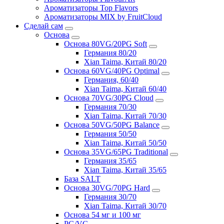
Ароматизаторы Top Flavors
Ароматизаторы MIX by FruitCloud
Сделай сам
Основа
Основа 80VG/20PG Soft
Германия 80/20
Xian Taima, Китай 80/20
Основа 60VG/40PG Optimal
Германия, 60/40
Xian Taima, Китай 60/40
Основа 70VG/30PG Cloud
Германия 70/30
Xian Taima, Китай 70/30
Основа 50VG/50PG Balance
Германия 50/50
Xian Taima, Китай 50/50
Основа 35VG/65PG Traditional
Германия 35/65
Xian Taima, Китай 35/65
База SALT
Основа 30VG/70PG Hard
Германия 30/70
Xian Taima, Китай 30/70
Основа 54 мг и 100 мг
PG/VG