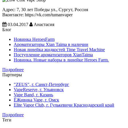
Адрес:
7, 30 лет Победы ул., Сургут, Россия
Вконтакте:
https://vk.com/tumanvaper
03.04.2017
Анастасия
Блог
Новинка HeroesFarm
Ароматизаторы Xian Taima в наличии
Новая линейка жидкостей Time Travel Machine
Поступление ароматизаторов XianTaima
Новинка. Новые наборы в линейке Heroes Farm.
Подробнее
Партнеры
"ZEUS", г. Санкт-Петербург
VapeReserve, г. Ульяновск
Vape Band, г. Казань
ЁЖивика Vape, г. Омск
Elite Vapor Club, г. Гулькевичи Краснодарский край
Подробнее
Теги