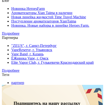
Блог
Новинка HeroesFarm
Ароматизаторы Xian Taima в наличии
Новая линейка жидкостей Time Travel Machine
Поступление ароматизаторов XianTaima
Новинка. Новые наборы в линейке Heroes Farm.
Подробнее
Партнеры
"ZEUS", г. Санкт-Петербург
VapeReserve, г. Ульяновск
Vape Band, г. Казань
ЁЖивика Vape, г. Омск
Elite Vapor Club, г. Гулькевичи Краснодарский край
Подробнее
Теги
партнер
Подпишитесь на нашу рассылку