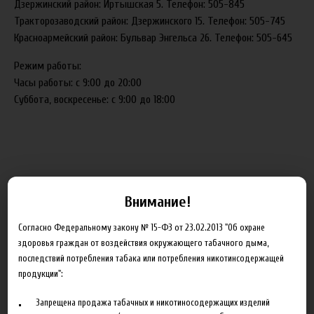
Дзержинский район: Иртышская 5. Телефон: 505-845
Тракторозаводский район: Дзержинского 15. Телефон: 505-745
Красноармейский район: Бульвар Энгельса 26. Телефон: 505-645
Режим работы:
Часы работы: с 9:00 до 20:00
Суббота, воскресенье: с 9:00 до 18:00
02.05.2017
Анастасия
Внимание!
Согласно Федеральному закону № 15-ФЗ от 23.02.2013 "Об охране
здоровья граждан от воздействия окружающего табачного дыма,
последствий потребления табака или потребления никотинсодержащей
продукции":
Блог
Запрещена продажа табачных и никотиносодержащих изделий