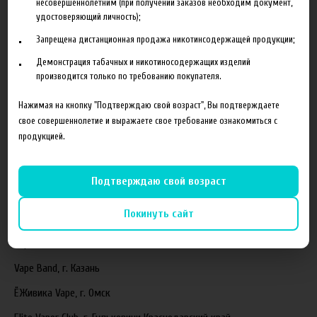
несовершеннолетним (при получении заказов необходим документ,
удостоверяющий личность);
Новинка HeroesFarm
Запрещена дистанционная продажа никотинсодержащей продукции;
Ароматизаторы Xian Taima в наличии
Демонстрация табачных и никотиносодержащих изделий
Новая линейка жидкостей Time Travel Machine
производится только по требованию покупателя.
Поступление ароматизаторов XianTaima
Нажимая на кнопку "Подтверждаю свой возраст", Вы подтверждаете
Новинка. Новые наборы в линейке Heroes Farm.
свое совершеннолетие и выражаете свое требование ознакомиться с
продукцией.
Подробнее
Партнеры
Подтверждаю свой возраст
Покинуть сайт
"ZEUS", г. Санкт-Петербург
VapeReserve, г. Ульяновск
Vape Band, г. Казань
ЁЖивика Vape, г. Омск