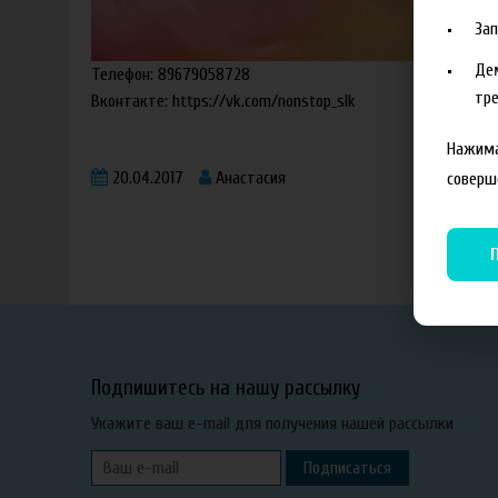
За
Де
Телефон: 89679058728
тре
Вконтакте:
https://vk.com/nonstop_slk
Нажима
20.04.2017
Анастасия
соверш
Подпишитесь на нашу рассылку
Укажите ваш e-mail для получения нашей рассылки
Подписаться