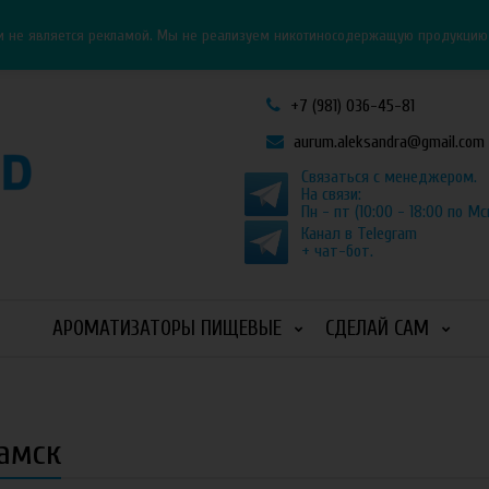
Личный кабинет
Как оформить заказ
и не является рекламой. Мы не реализуем никотиносодержащую продукцию и
+7 (981) 036-45-81
aurum.aleksandra@gmail.com
Связаться с менеджером.
На связи:
Пн - пт (10:00 - 18:00 по Мс
Канал в Telegram
+ чат-бот.
АРОМАТИЗАТОРЫ ПИЩЕВЫЕ
СДЕЛАЙ САМ
камск