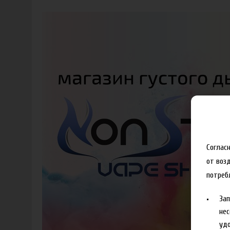
Соглас
от воз
потреб
За
нес
удо