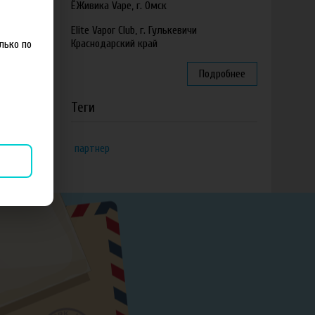
ЁЖивика Vape, г. Омск
Elite Vapor Club, г. Гулькевичи
Краснодарский край
лько по
Подробнее
Теги
партнер