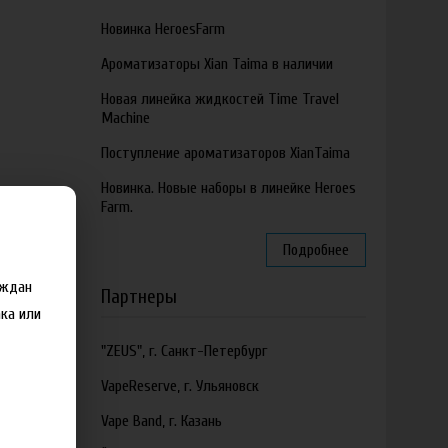
Новинка HeroesFarm
Ароматизаторы Xian Taima в наличии
Новая линейка жидкостей Time Travel
Machine
Поступление ароматизаторов XianTaima
Новинка. Новые наборы в линейке Heroes
Farm.
Подробнее
аждан
Партнеры
ка или
"ZEUS", г. Санкт-Петербург
VapeReserve, г. Ульяновск
Vape Band, г. Казань