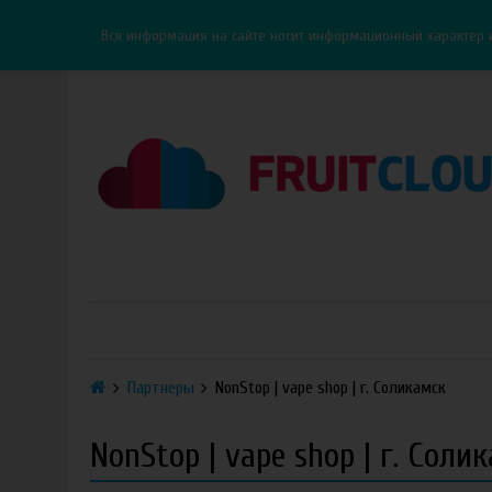
Каталог
Доставка
Оплата
ОПТ
Контакты
Вся информация на сайте носит информационный характер 
Партнеры
NonStop | vape shop | г. Соликамск
NonStop | vape shop | г. Соли