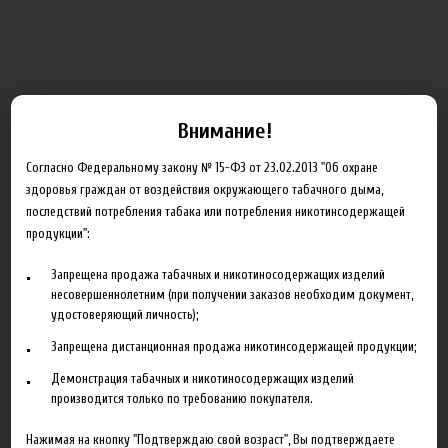
Блог
Внимание!
Новинка HeroesFarm
Согласно Федеральному закону № 15-ФЗ от 23.02.2013 "Об охране
здоровья граждан от воздействия окружающего табачного дыма,
Ароматизаторы Xian Taima в наличии
последствий потребления табака или потребления никотинсодержащей
Новая линейка жидкостей Time Travel Machine
продукции":
Поступление ароматизаторов XianTaima
Запрещена продажа табачных и никотиносодержащих изделий
несовершеннолетним (при получении заказов необходим документ,
Новинка. Новые наборы в линейке Heroes Farm.
удостоверяющий личность);
Подробнее
Запрещена дистанционная продажа никотинсодержащей продукции;
Демонстрация табачных и никотиносодержащих изделий
Партнеры
производится только по требованию покупателя.
Нажимая на кнопку "Подтверждаю свой возраст", Вы подтверждаете
"ZEUS", г. Санкт-Петербург