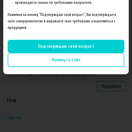
Подробнее
производится только по требованию покупателя.
Нажимая на кнопку "Подтверждаю свой возраст", Вы подтверждаете
Партнеры
свое совершеннолетие и выражаете свое требование ознакомиться с
продукцией.
"ZEUS", г. Санкт-Петербург
VapeReserve, г. Ульяновск
Подтверждаю свой возраст
Vape Band, г. Казань
Покинуть сайт
ЁЖивика Vape, г. Омск
Elite Vapor Club, г. Гулькевичи Краснодарский край
Подробнее
Теги
партнер