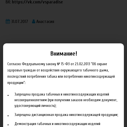
ВК:
https://vk.com/vsparadise
31.07.2017
Анастасия
Внимание!
Блог
Согласно Федеральному закону № 15-ФЗ от 23.02.2013 "Об охране
здоровья граждан от воздействия окружающего табачного дыма,
последствий потребления табака или потребления никотинсодержащей
Новинка HeroesFarm
продукции":
Ароматизаторы Xian Taima в наличии
Запрещена продажа табачных и никотиносодержащих изделий
Новая линейка жидкостей Time Travel Machine
несовершеннолетним (при получении заказов необходим документ,
удостоверяющий личность);
Поступление ароматизаторов XianTaima
Запрещена дистанционная продажа никотинсодержащей продукции;
Новинка. Новые наборы в линейке Heroes Farm.
Демонстрация табачных и никотиносодержащих изделий