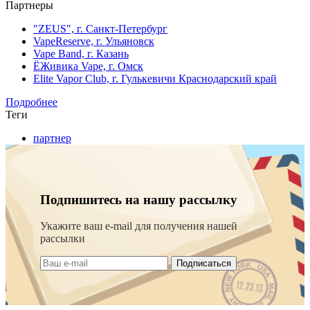
Партнеры
"ZEUS", г. Санкт-Петербург
VapeReserve, г. Ульяновск
Vape Band, г. Казань
ЁЖивика Vape, г. Омск
Elite Vapor Club, г. Гулькевичи Краснодарский край
Подробнее
Теги
партнер
Подпишитесь на нашу рассылку
Укажите ваш e-mail для получения нашей
рассылки
Подписаться